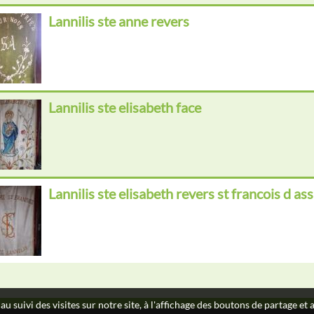
Lannilis ste anne revers
Lannilis ste elisabeth face
Lannilis ste elisabeth revers st francois d 
au suivi des visites sur notre site, à l'affichage des boutons de partage e