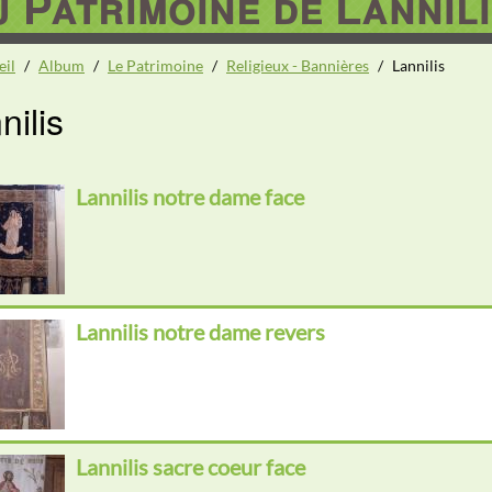
 Patrimoine de Lannili
eil
/
Album
/
Le Patrimoine
/
Religieux - Bannières
/
Lannilis
nilis
Lannilis notre dame face
Lannilis notre dame revers
Lannilis sacre coeur face