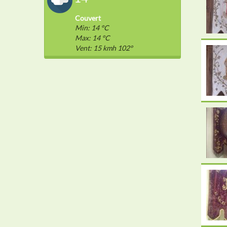
Couvert
Min: 14 °C
Max: 14 °C
Vent: 15 kmh 102°