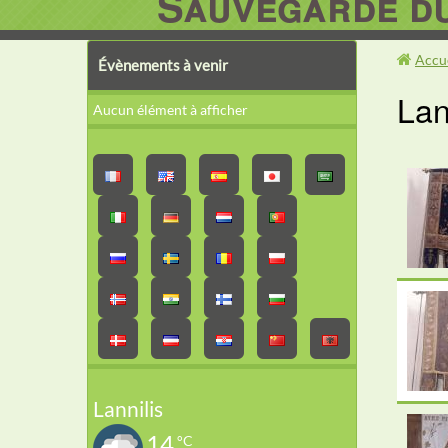
Sauvegarde du
Accu
Évènements à venir
Lan
Aucun élément à afficher
Lannilis
14
°C