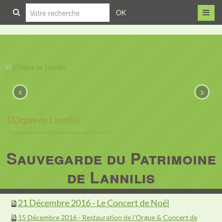
OK
‹
›
L'Orgue de Lannilis
Orgue ayant subi une 1ère restauration en 2016
Sauvegarde du Patrimoine
de Lannilis
21 Décembre 2016 - Le Concert de Noël
15 Décembre 2016 - Restauration de l'Orgue & Concert de