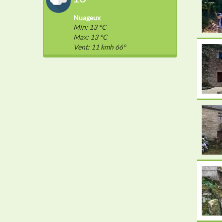
Nuageux
Min: 13 °C
Max: 13 °C
Vent: 11 kmh 66°