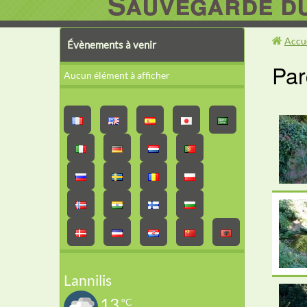
Sauvegarde du
Accu
Évènements à venir
Par
Aucun élément à afficher
Lannilis
13
°C