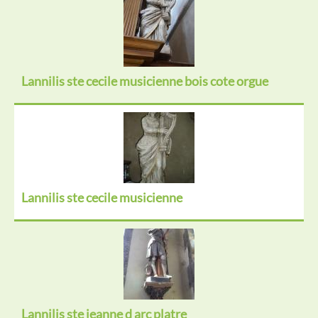
Lannilis ste cecile musicienne bois cote orgue
Lannilis ste cecile musicienne
Lannilis ste jeanne d arc platre