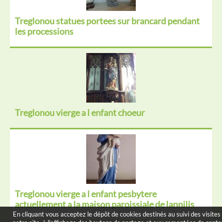
Treglonou statues portees sur brancard pendant
les processions
Treglonou vierge a l enfant choeur
Treglonou vierge a l enfant pesbytere
actuellement a la maison paroissiale de lannilis
En cliquant vous acceptez le dépôt de cookies destinés au suivi des visites