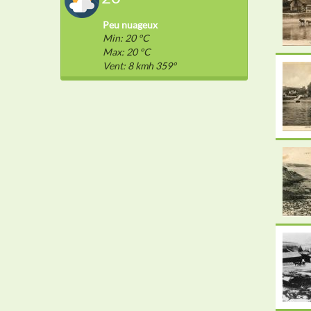
Peu nuageux
Min: 20 °C
Max: 20 °C
Vent: 8 kmh 359°