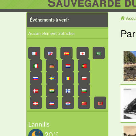
Sauvegarde du
Accu
Évènements à venir
Par
Aucun élément à afficher
Lannilis
20
°C