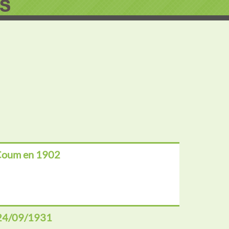
s
 Coum en 1902
e 24/09/1931